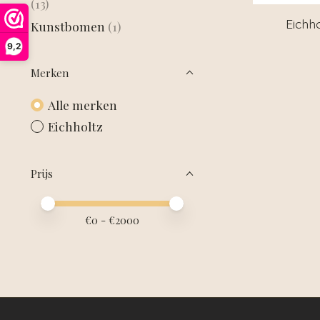
(13)
Eichho
Kunstbomen
(1)
9,2
Merken
Alle merken
Eichholtz
Prijs
Minimale prijswaarde
Price maximum value
€
0
- €
2000