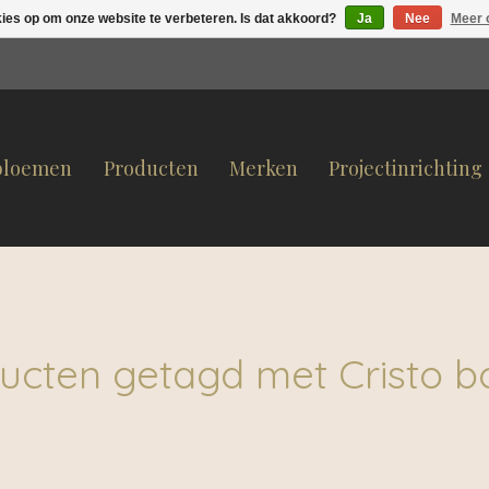
kies op om onze website te verbeteren. Is dat akkoord?
Ja
Nee
Meer 
bloemen
Producten
Merken
Projectinrichting
ucten getagd met Cristo b