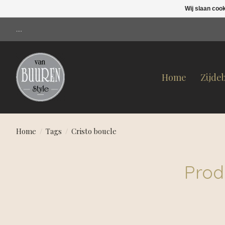
Wij slaan coo
....
Home
Zijde
Home
/
Tags
/
Cristo boucle
Prod