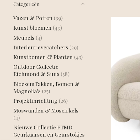
Categorieën
Vazen & Potten
(39)
Kunst bloemen
(49)
Meubels
(4)
Interieur eyecatchers
(29)
Kunstbomen & Planten
(43)
Outdoor Collectie
Richmond & Suns
(58)
BloesemTakken, Bomen &
Magnolia's
(25)
Projektinrichting
(26)
Moswanden & Moscirkels
(4)
Nieuwe Collectie PTMD
Geurkaarsen en Geurstokjes