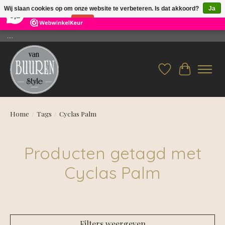
×
26
Reviews
Wij slaan cookies op om onze website te verbeteren. Is dat akkoord?
Ja
9,2
Nee
Meer over cookies »
....
Verlanglijst
Winkelwag
Home
/
Tags
/
Cyclas Palm
Producten getagd met
Cyclas Palm
Filters weergeven