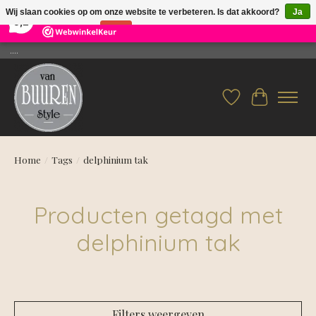
×
26
Reviews
Wij slaan cookies op om onze website te verbeteren. Is dat akkoord?
Ja
9,2
Nee
Meer over cookies »
....
Verlanglijst
Winkelwag
Home
/
Tags
/
delphinium tak
Producten getagd met
delphinium tak
Filters weergeven