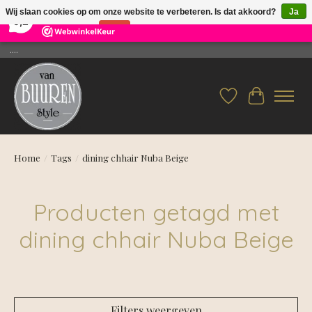
×
26
Reviews
Wij slaan cookies op om onze website te verbeteren. Is dat akkoord?
Ja
9,2
Nee
Meer over cookies »
....
Verlanglijst
Winkelwag
Home
/
Tags
/
dining chhair Nuba Beige
Producten getagd met
dining chhair Nuba Beige
Filters weergeven