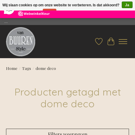
×
26
Reviews
Wij slaan cookies op om onze website te verbeteren. Is dat akkoord?
Ja
9,2
Nee
Meer over cookies »
....
Verlanglijst
Winkelwag
Home
/
Tags
/
dome deco
Producten getagd met
dome deco
Filters weergeven