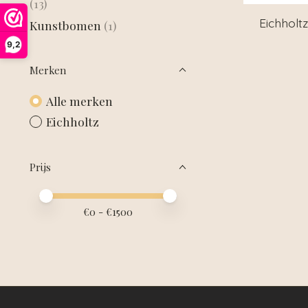
(13)
Eichholt
Kunstbomen
(1)
9,2
Merken
Alle merken
Eichholtz
Prijs
Minimale prijswaarde
Price maximum value
€
0
- €
1500