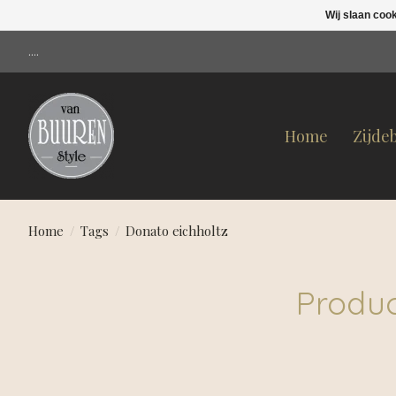
Wij slaan coo
....
Home
Zijde
Home
/
Tags
/
Donato eichholtz
Produc