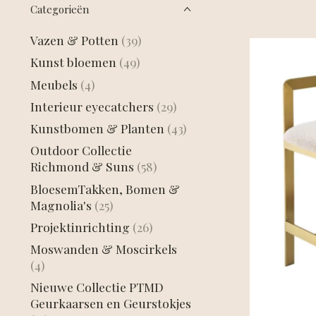
Categorieën
Vazen & Potten
(39)
Kunst bloemen
(49)
Meubels
(4)
Interieur eyecatchers
(29)
Kunstbomen & Planten
(43)
Outdoor Collectie
Richmond & Suns
(58)
BloesemTakken, Bomen &
Magnolia's
(25)
Projektinrichting
(26)
Moswanden & Moscirkels
(4)
Nieuwe Collectie PTMD
Geurkaarsen en Geurstokjes