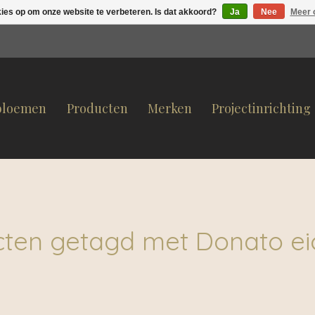
kies op om onze website te verbeteren. Is dat akkoord?
Ja
Nee
Meer 
bloemen
Producten
Merken
Projectinrichting
ten getagd met Donato ei