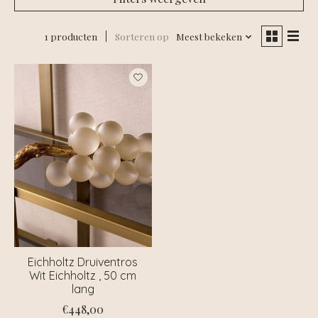
1 producten
Sorteren op
Meest bekeken
Eichholtz Druiventros
Wit Eichholtz , 50 cm
lang
€448,00