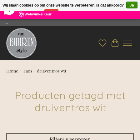
×
26
Reviews
Wij slaan cookies op om onze website te verbeteren. Is dat akkoord?
Ja
9,2
Nee
Meer over cookies »
....
Verlanglijst
Winkelwag
Home
/
Tags
/
druiventros wit
Producten getagd met
druiventros wit
Filters weergeven