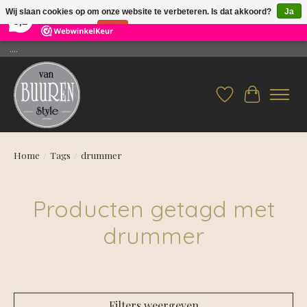
×
26
Reviews
Wij slaan cookies op om onze website te verbeteren. Is dat akkoord?
Ja
9,2
Nee
Meer over cookies »
....
Verlanglijst
Winkelwag
Home
/
Tags
/
drummer
Producten getagd met
drummer
Filters weergeven