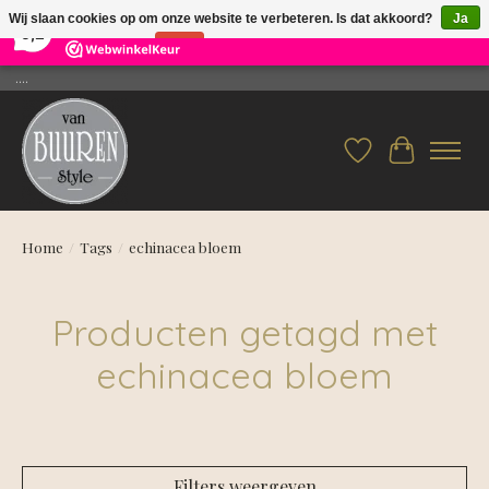
×
26
Reviews
Wij slaan cookies op om onze website te verbeteren. Is dat akkoord?
Ja
9,2
Nee
Meer over cookies »
....
Verlanglijst
Winkelwag
Home
/
Tags
/
echinacea bloem
Producten getagd met
echinacea bloem
Filters weergeven