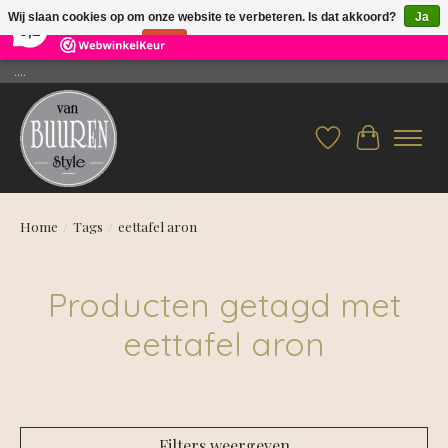
×
26
Reviews
Wij slaan cookies op om onze website te verbeteren. Is dat akkoord?
Ja
9,2
Nee
Meer over cookies »
....
Verlanglijst
Winkelwag
Home
/
Tags
/
eettafel aron
Producten getagd met
eettafel aron
Filters weergeven