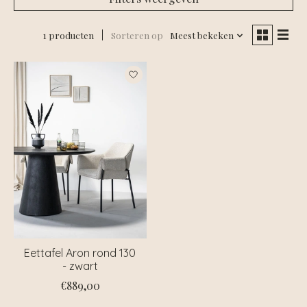
1 producten
Sorteren op
Meest bekeken
Eettafel Aron rond 130
- zwart
€889,00