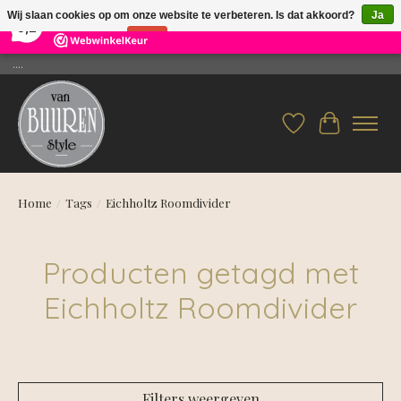
×
26
Reviews
Wij slaan cookies op om onze website te verbeteren. Is dat akkoord?
Ja
9,2
Nee
Meer over cookies »
....
Verlanglijst
Winkelwag
Home
/
Tags
/
Eichholtz Roomdivider
Producten getagd met
Eichholtz Roomdivider
Filters weergeven