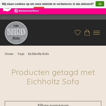
×
26
Reviews
Wij slaan cookies op om onze website te verbeteren. Is dat akkoord?
Ja
9,2
Nee
Meer over cookies »
....
Verlanglijst
Winkelwag
Home
/
Tags
/
Eichholtz Sofa
Producten getagd met
Eichholtz Sofa
Filters weergeven