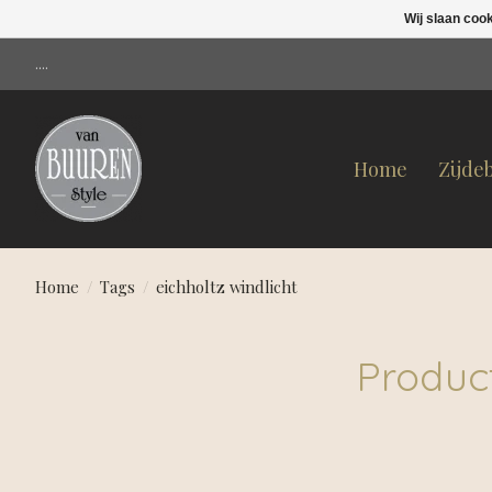
Wij slaan coo
....
Home
Zijde
Home
/
Tags
/
eichholtz windlicht
Product