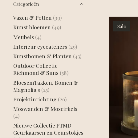
Categorieën
Vazen & Potten
(39)
Sale
Kunst bloemen
(49)
Meubels
(4)
Interieur eyecatchers
(29)
Kunstbomen & Planten
(43)
Outdoor Collectie
Richmond & Suns
(58)
BloesemTakken, Bomen &
Magnolia's
(25)
Projektinrichting
(26)
Moswanden & Moscirkels
(4)
Nieuwe Collectie PTMD
Geurkaarsen en Geurstokjes