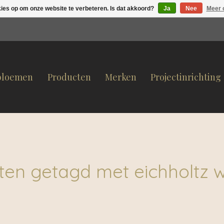
kies op om onze website te verbeteren. Is dat akkoord?
Ja
Nee
Meer 
bloemen
Producten
Merken
Projectinrichting
en getagd met eichholtz w