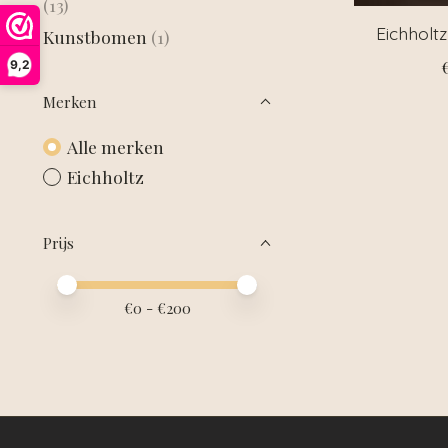
(13)
Eichholt
Kunstbomen
(1)
9,2
Merken
Alle merken
Eichholtz
Prijs
Minimale prijswaarde
Price maximum value
€
0
- €
200