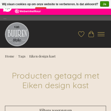
×
26
Reviews
Wij slaan cookies op om onze website te verbeteren. Is dat akkoord?
Ja
9,2
Nee
Meer over cookies »
....
Verlanglijst
Winkelwag
Home
/
Tags
/
Eiken design kast
Producten getagd met
Eiken design kast
Filters weergeven