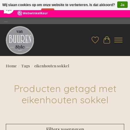
×
26
Reviews
Wij slaan cookies op om onze website te verbeteren. Is dat akkoord?
Ja
9,2
Nee
Meer over cookies »
....
Verlanglijst
Winkelwag
Home
/
Tags
/
eikenhouten sokkel
Producten getagd met
eikenhouten sokkel
Filters weergeven