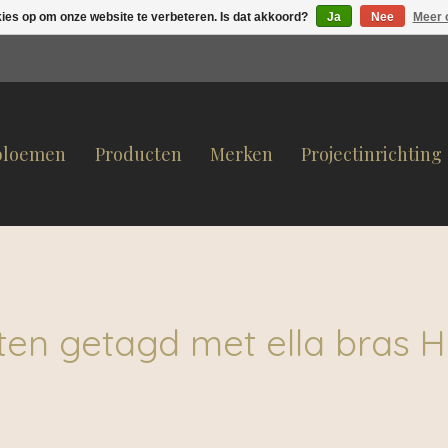
kies op om onze website te verbeteren. Is dat akkoord?
Ja
Nee
Meer 
bloemen
Producten
Merken
Projectinrichting
ten getagd met ella bras H