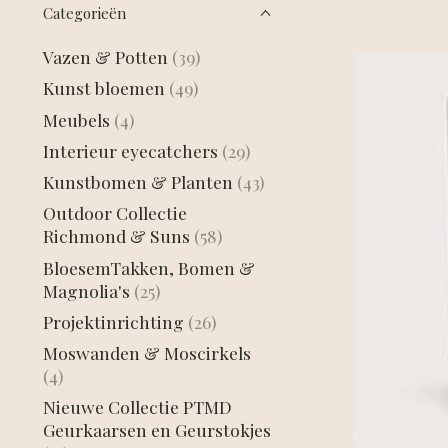
Categorieën
Vazen & Potten
(39)
Kunst bloemen
(49)
Meubels
(4)
Interieur eyecatchers
(29)
Kunstbomen & Planten
(43)
Outdoor Collectie
Richmond & Suns
(58)
BloesemTakken, Bomen &
Magnolia's
(25)
Projektinrichting
(26)
Moswanden & Moscirkels
(4)
Nieuwe Collectie PTMD
Geurkaarsen en Geurstokjes