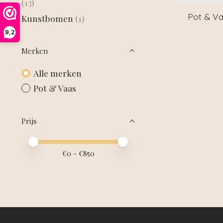
(13)
Pot & Va
Kunstbomen
(1)
9,2
Merken
Alle merken
Pot & Vaas
Prijs
Minimale prijswaarde
Price maximum value
€
0
- €
850