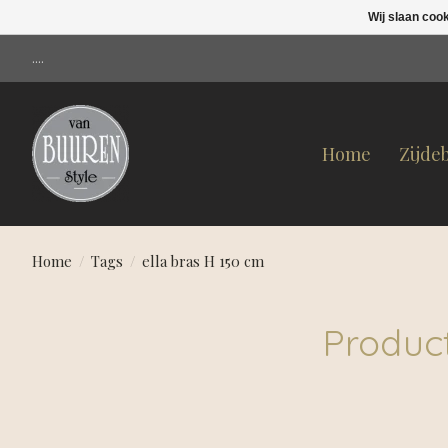
Wij slaan coo
....
Home
Zijde
Home
/
Tags
/
ella bras H 150 cm
Produc