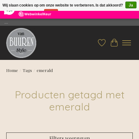
×
26
Reviews
Wij slaan cookies op om onze website te verbeteren. Is dat akkoord?
Ja
9,2
Nee
Meer over cookies »
....
Verlanglijst
Winkelwag
Home
/
Tags
/
emerald
Producten getagd met
emerald
Filters weergeven