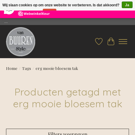
×
26
Reviews
Wij slaan cookies op om onze website te verbeteren. Is dat akkoord?
Ja
9,2
Nee
Meer over cookies »
....
Verlanglijst
Winkelwag
Home
/
Tags
/
erg mooie bloesem tak
Producten getagd met
erg mooie bloesem tak
Filters weergeven