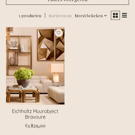
1 producten
Sorteren op
Meest bekeken
Eichholtz Muurobject
Bravoure
€1.829,00