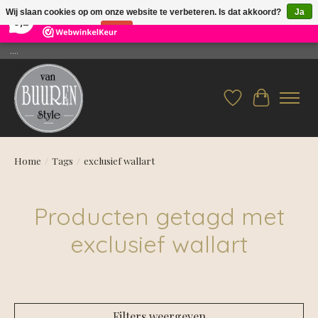
×
26
Reviews
Wij slaan cookies op om onze website te verbeteren. Is dat akkoord?
Ja
9,2
Nee
Meer over cookies »
....
Verlanglijst
Winkelwag
Home
/
Tags
/
exclusief wallart
Producten getagd met
exclusief wallart
Filters weergeven