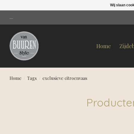
Wij slaan coo
....
Home
Zijde
Home
/
Tags
/
exclusieve citroenvaas
Producte