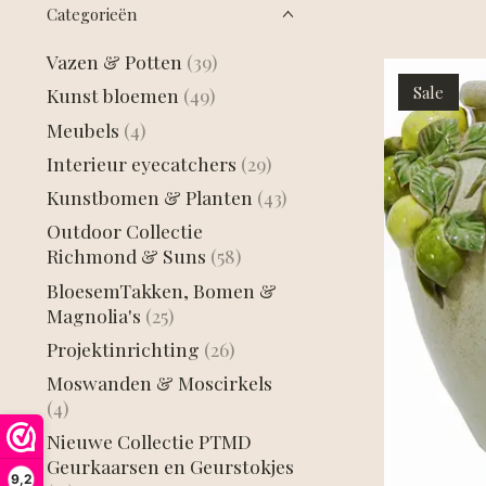
Categorieën
Vazen & Potten
(39)
Sale
Kunst bloemen
(49)
Meubels
(4)
Interieur eyecatchers
(29)
Kunstbomen & Planten
(43)
Outdoor Collectie
Richmond & Suns
(58)
BloesemTakken, Bomen &
Magnolia's
(25)
Projektinrichting
(26)
Moswanden & Moscirkels
(4)
Nieuwe Collectie PTMD
Geurkaarsen en Geurstokjes
9,2