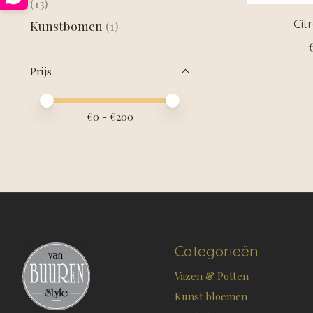
(13)
Cit
Kunstbomen
(1)
Prijs
Minimale prijswaarde
Price maximum value
€
0
- €
200
Categorieën
Vazen & Potten
Kunst bloemen