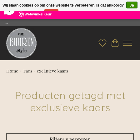
×
26
Reviews
Wij slaan cookies op om onze website te verbeteren. Is dat akkoord?
Ja
9,2
Nee
Meer over cookies »
....
Verlanglijst
Winkelwag
Home
/
Tags
/
exclusieve kaars
Producten getagd met
exclusieve kaars
Filters weergeven