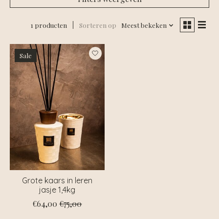
1 producten
Sorteren op
Meest bekeken
Sale
Grote kaars in leren
jasje 1,4kg
€64,00
€75,00