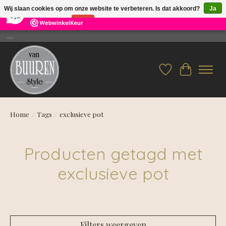
×
26
Reviews
Wij slaan cookies op om onze website te verbeteren. Is dat akkoord?
Ja
9,2
Nee
Meer over cookies »
....
Verlanglijst
Winkelwag
Home
/
Tags
/
exclusieve pot
Producten getagd met
exclusieve pot
Filters weergeven