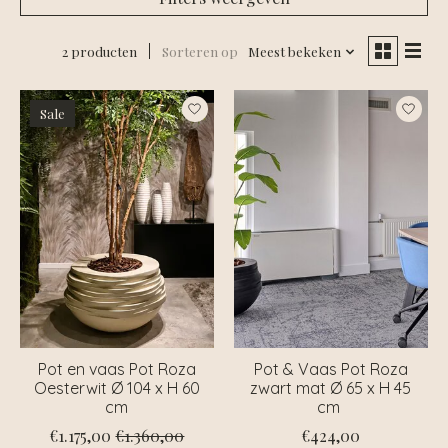
2 producten
Sorteren op
Meest bekeken
Sale
Pot en vaas Pot Roza
Pot & Vaas Pot Roza
Oesterwit Ø 104 x H 60
zwart mat Ø 65 x H 45
cm
cm
€1.175,00
€1.360,00
€424,00