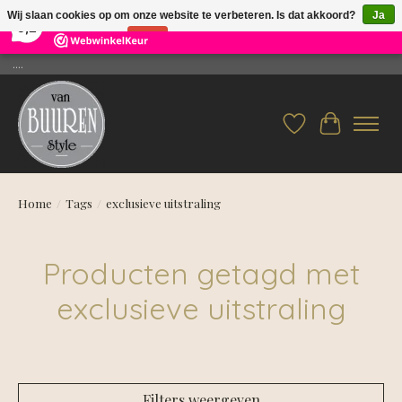
×
26
Reviews
Wij slaan cookies op om onze website te verbeteren. Is dat akkoord?
Ja
9,2
Nee
Meer over cookies »
....
Verlanglijst
Winkelwag
Home
/
Tags
/
exclusieve uitstraling
Producten getagd met
exclusieve uitstraling
Filters weergeven