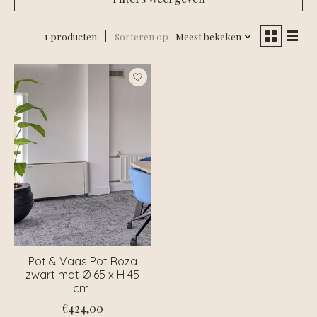
1 producten
Sorteren op
Meest bekeken
Pot & Vaas Pot Roza
zwart mat Ø 65 x H 45
cm
€424,00