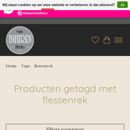
×
26
Reviews
Wij slaan cookies op om onze website te verbeteren. Is dat akkoord?
Ja
9,2
Nee
Meer over cookies »
....
Verlanglijst
Winkelwag
Home
/
Tags
/
flessenrek
Producten getagd met
flessenrek
Filters weergeven