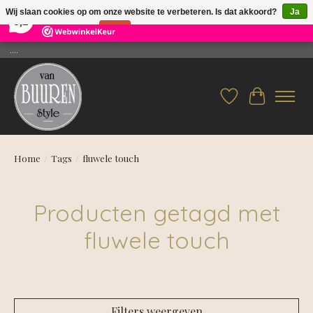
×
26
Reviews
Wij slaan cookies op om onze website te verbeteren. Is dat akkoord?
Ja
9,2
Nee
Meer over cookies »
....
Verlanglijst
Winkelwag
Home
/
Tags
/
fluwele touch
Producten getagd met
fluwele touch
Filters weergeven