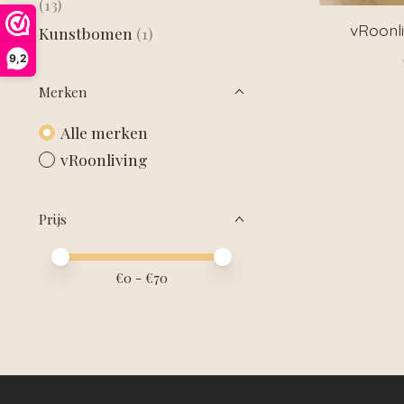
(13)
vRoonli
Kunstbomen
(1)
9,2
Merken
Alle merken
vRoonliving
Prijs
Minimale prijswaarde
Price maximum value
€
0
- €
70