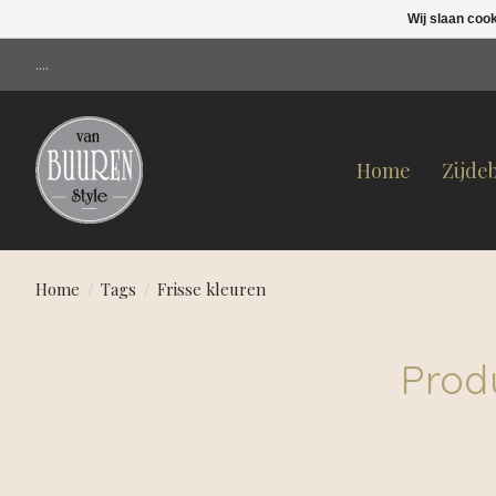
Wij slaan coo
....
Home
Zijde
Home
/
Tags
/
Frisse kleuren
Prod