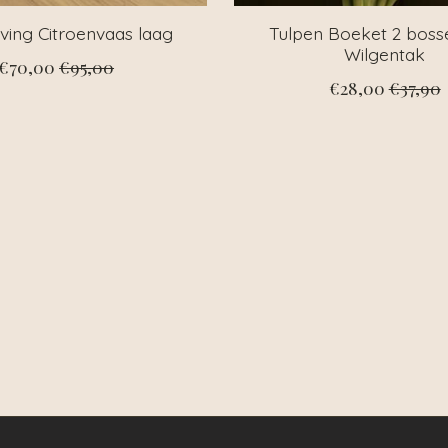
ving Citroenvaas laag
Tulpen Boeket 2 boss
Wilgentak
€70,00
€95,00
€28,00
€37,90