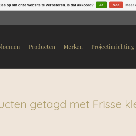
kies op om onze website te verbeteren. Is dat akkoord?
Ja
Nee
Meer 
bloemen
Producten
Merken
Projectinrichting
ucten getagd met Frisse kl