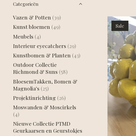
Categorieën
Vazen & Potten
(39)
Sale
Kunst bloemen
(49)
Meubels
(4)
Interieur eyecatchers
(29)
Kunstbomen & Planten
(43)
Outdoor Collectie
Richmond & Suns
(58)
BloesemTakken, Bomen &
Magnolia's
(25)
Projektinrichting
(26)
Moswanden & Moscirkels
(4)
Nieuwe Collectie PTMD
Geurkaarsen en Geurstokjes