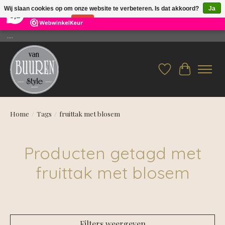
×
26
Reviews
Wij slaan cookies op om onze website te verbeteren. Is dat akkoord?
Ja
9,2
Nee
Meer over cookies »
....
Verlanglijst
Winkelwag
Home
/
Tags
/
fruittak met blosem
Producten getagd met
fruittak met blosem
Filters weergeven