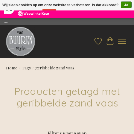
×
26
Reviews
Wij slaan cookies op om onze website te verbeteren. Is dat akkoord?
Ja
9,2
Nee
Meer over cookies »
....
Verlanglijst
Winkelwag
Home
/
Tags
/
geribbelde zand vaas
Producten getagd met
geribbelde zand vaas
Filters weergeven