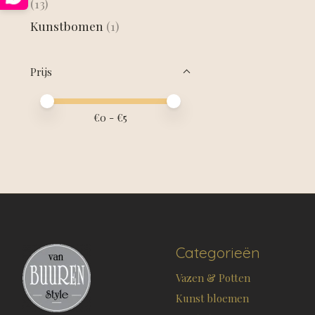
(13)
Kunstbomen
(1)
Prijs
Minimale prijswaarde
Price maximum value
€
0
- €
5
Categorieën
Vazen & Potten
Kunst bloemen