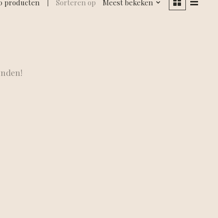
0 producten
Sorteren op
Meest bekeken
onden!