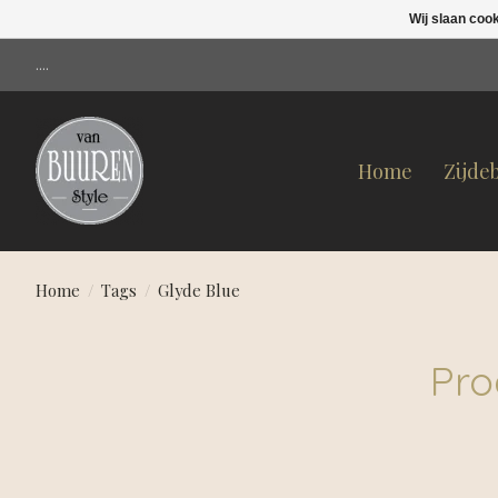
Wij slaan coo
....
Home
Zijde
Home
/
Tags
/
Glyde Blue
Pro