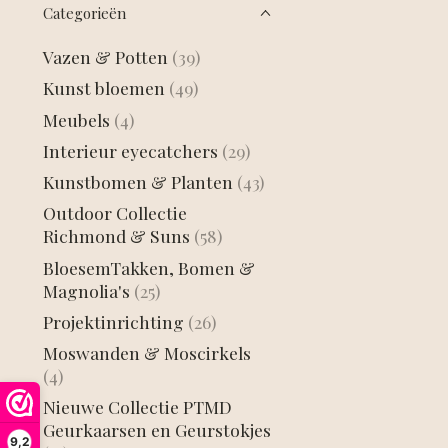
Categorieën
Vazen & Potten
(39)
Kunst bloemen
(49)
Meubels
(4)
Interieur eyecatchers
(29)
Kunstbomen & Planten
(43)
Outdoor Collectie
Richmond & Suns
(58)
BloesemTakken, Bomen &
Magnolia's
(25)
Projektinrichting
(26)
Moswanden & Moscirkels
(4)
Nieuwe Collectie PTMD
Geurkaarsen en Geurstokjes
9,2