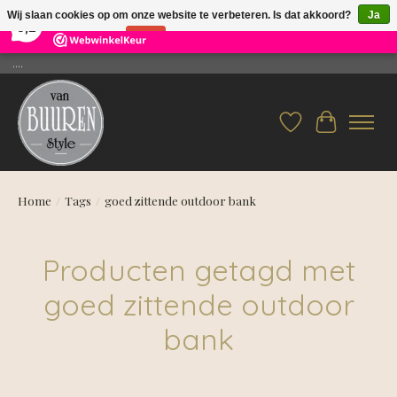
×
26
Reviews
Wij slaan cookies op om onze website te verbeteren. Is dat akkoord?
Ja
9,2
Nee
Meer over cookies »
....
Verlanglijst
Winkelwag
Home
/
Tags
/
goed zittende outdoor bank
Producten getagd met
goed zittende outdoor
bank