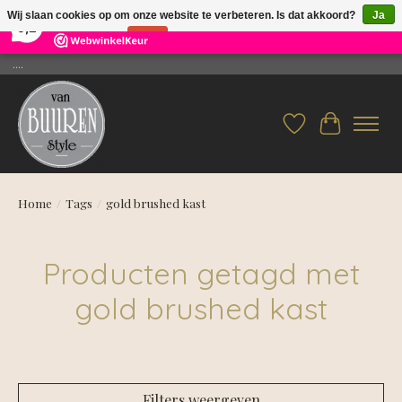
×
26
Reviews
Wij slaan cookies op om onze website te verbeteren. Is dat akkoord?
Ja
9,2
Nee
Meer over cookies »
....
Verlanglijst
Winkelwag
Home
/
Tags
/
gold brushed kast
Producten getagd met
gold brushed kast
Filters weergeven