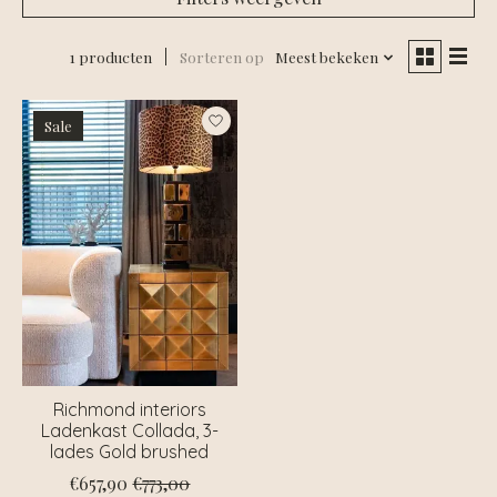
1 producten
Sorteren op
Meest bekeken
Sale
Richmond interiors
Ladenkast Collada, 3-
lades Gold brushed
€657,90
€773,00