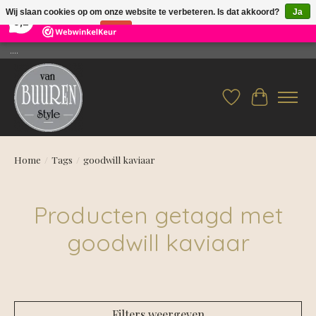
×
26
Reviews
Wij slaan cookies op om onze website te verbeteren. Is dat akkoord?
Ja
9,2
Nee
Meer over cookies »
....
Verlanglijst
Winkelwag
Home
/
Tags
/
goodwill kaviaar
Producten getagd met
goodwill kaviaar
Filters weergeven