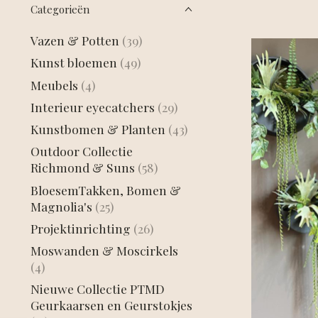
Categorieën
Vazen & Potten
(39)
Kunst bloemen
(49)
Meubels
(4)
Interieur eyecatchers
(29)
Kunstbomen & Planten
(43)
Outdoor Collectie
Richmond & Suns
(58)
BloesemTakken, Bomen &
Magnolia's
(25)
Projektinrichting
(26)
Moswanden & Moscirkels
(4)
Nieuwe Collectie PTMD
Geurkaarsen en Geurstokjes