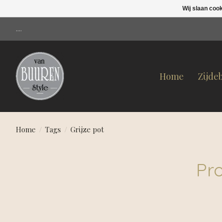
Wij slaan coo
....
Home
Zijde
Home
/
Tags
/
Grijze pot
Pr