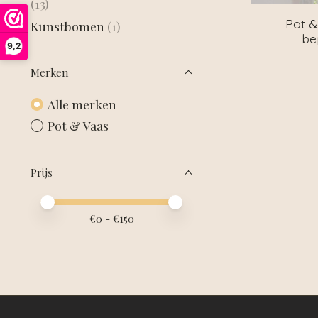
(13)
Pot &
Kunstbomen
(1)
be
9,2
Merken
Alle merken
Pot & Vaas
Prijs
Minimale prijswaarde
Price maximum value
€
0
- €
150