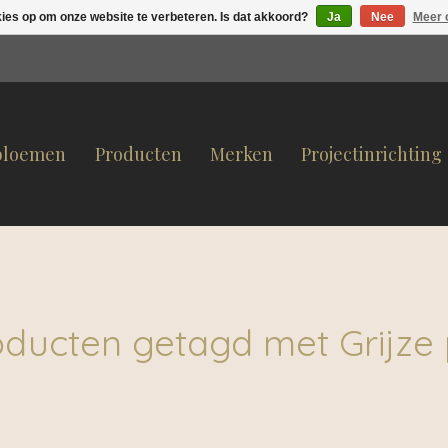
kies op om onze website te verbeteren. Is dat akkoord?
Ja
Nee
Meer 
bloemen
Producten
Merken
Projectinrichting
oducten getagd met Grijze 