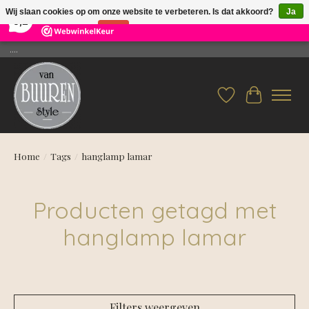
×
26
Reviews
Wij slaan cookies op om onze website te verbeteren. Is dat akkoord?
Ja
9,2
Nee
Meer over cookies »
....
Verlanglijst
Winkelwag
Home
/
Tags
/
hanglamp lamar
Producten getagd met
hanglamp lamar
Filters weergeven