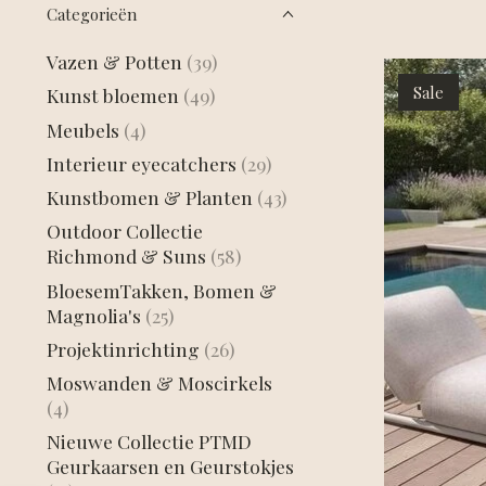
Categorieën
Vazen & Potten
(39)
Sale
Kunst bloemen
(49)
Meubels
(4)
Interieur eyecatchers
(29)
Kunstbomen & Planten
(43)
Outdoor Collectie
Richmond & Suns
(58)
BloesemTakken, Bomen &
Magnolia's
(25)
Projektinrichting
(26)
Moswanden & Moscirkels
(4)
Nieuwe Collectie PTMD
Geurkaarsen en Geurstokjes