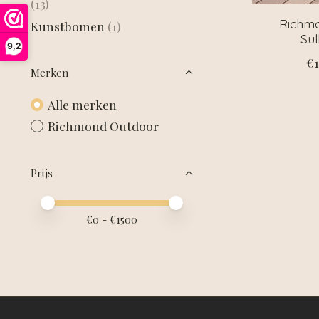
(13)
Richm
Kunstbomen
(1)
Sul
9,2
€1
Merken
Alle merken
Richmond Outdoor
Prijs
Minimale prijswaarde
Price maximum value
€
0
- €
1500