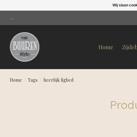
Wij slaan coo
....
Home
Zijde
Home
/
Tags
/
heerlijk ligbed
Produ