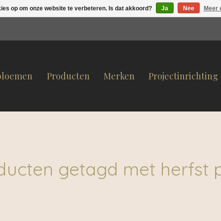
kies op om onze website te verbeteren. Is dat akkoord?
Ja
Nee
Meer 
bloemen
Producten
Merken
Projectinrichting
ducten getagd met herfst p