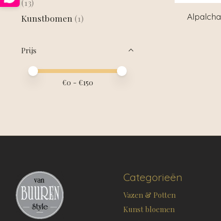
(13)
Alpalcha
Kunstbomen
(1)
Prijs
Minimale prijswaarde
Price maximum value
€
0
- €
150
Categorieën
Vazen & Potten
Kunst bloemen