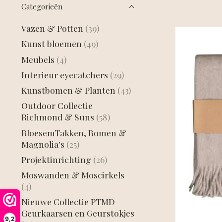
Categorieën
Vazen & Potten
(39)
Kunst bloemen
(49)
Meubels
(4)
Interieur eyecatchers
(29)
Kunstbomen & Planten
(43)
Outdoor Collectie
Richmond & Suns
(58)
BloesemTakken, Bomen &
Magnolia's
(25)
Projektinrichting
(26)
Moswanden & Moscirkels
(4)
Nieuwe Collectie PTMD
Geurkaarsen en Geurstokjes
9,2