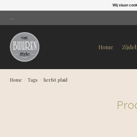
Wij slaan coo
....
Home
Zijde
Home
/
Tags
/
herfst plaid
Pro