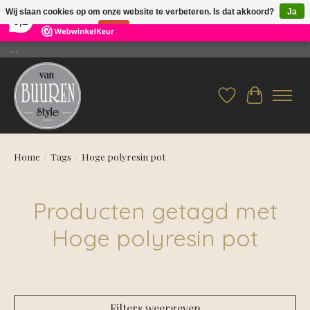
×
26
Reviews
Wij slaan cookies op om onze website te verbeteren. Is dat akkoord?
Ja
9,2
Nee
Meer over cookies »
....
Verlanglijst
Winkelwag
Home
/
Tags
/
Hoge polyresin pot
Producten getagd met
Hoge polyresin pot
Filters weergeven