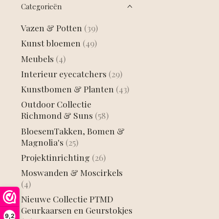
Categorieën
Vazen & Potten
(39)
Kunst bloemen
(49)
Meubels
(4)
Interieur eyecatchers
(29)
Kunstbomen & Planten
(43)
Outdoor Collectie
Richmond & Suns
(58)
BloesemTakken, Bomen &
Magnolia's
(25)
Projektinrichting
(26)
Moswanden & Moscirkels
(4)
Nieuwe Collectie PTMD
Geurkaarsen en Geurstokjes
9,2