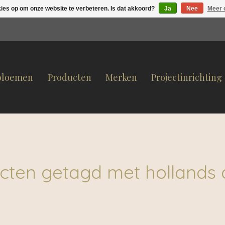
kies op om onze website te verbeteren. Is dat akkoord?
Ja
Nee
Meer 
bloemen
Producten
Merken
Projectinrichting
cten getagd met hollands 