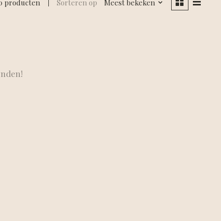
0 producten
Sorteren op
Meest bekeken
onden!