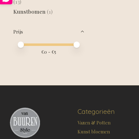
(13)
Kunstbomen
(1)
Prijs
Minimale prijswaarde
Price maximum value
€
0
- €
5
Categorieën
Vazen & Potten
Kunst bloemen