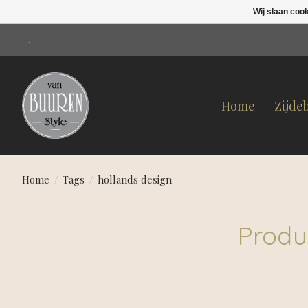
Wij slaan coo
....
Home
Zijde
Home
/
Tags
/
hollands design
Produ