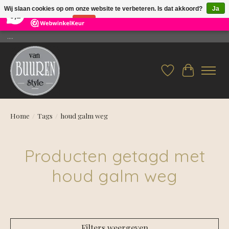
×
26
Reviews
Wij slaan cookies op om onze website te verbeteren. Is dat akkoord?
Ja
9,2
Nee
Meer over cookies »
....
Verlanglijst
Winkelwag
Home
/
Tags
/
houd galm weg
Producten getagd met
houd galm weg
Filters weergeven