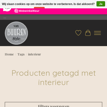
×
26
Reviews
Wij slaan cookies op om onze website te verbeteren. Is dat akkoord?
Ja
9,2
Nee
Meer over cookies »
....
Verlanglijst
Winkelwag
Home
/
Tags
/
interieur
Producten getagd met
interieur
Filters weergeven