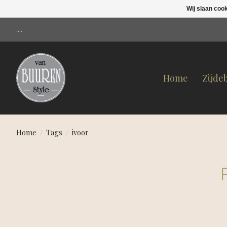
Wij slaan coo
....
Home
Zijde
Home
/
Tags
/
ivoor