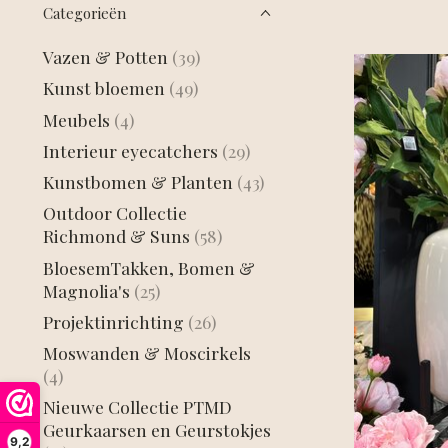
Categorieën
Vazen & Potten
(39)
Kunst bloemen
(49)
Meubels
(4)
Interieur eyecatchers
(29)
Kunstbomen & Planten
(43)
Outdoor Collectie
Richmond & Suns
(58)
BloesemTakken, Bomen &
Magnolia's
(25)
Projektinrichting
(26)
Moswanden & Moscirkels
(4)
Nieuwe Collectie PTMD
Geurkaarsen en Geurstokjes
9,2