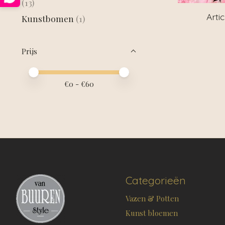
(13)
Arti
Kunstbomen
(1)
Prijs
Minimale prijswaarde
Price maximum value
€
0
- €
60
Categorieën
Vazen & Potten
Kunst bloemen