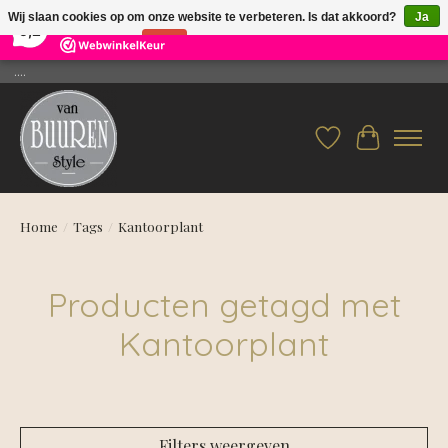
×
26
Reviews
Wij slaan cookies op om onze website te verbeteren. Is dat akkoord?
Ja
9,2
Nee
Meer over cookies »
....
Verlanglijst
Winkelwag
Home
/
Tags
/
Kantoorplant
Producten getagd met
Kantoorplant
Filters weergeven