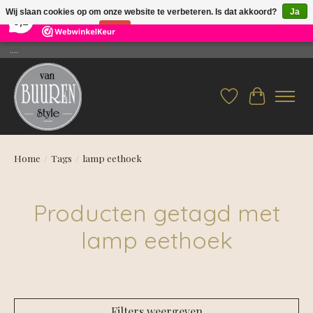
×
26
Reviews
Wij slaan cookies op om onze website te verbeteren. Is dat akkoord?
Ja
9,2
Nee
Meer over cookies »
....
Verlanglijst
Winkelwag
Home
/
Tags
/
lamp eethoek
Producten getagd met
lamp eethoek
Filters weergeven