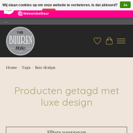
×
26
Reviews
Wij slaan cookies op om onze website te verbeteren. Is dat akkoord?
Ja
9,2
Nee
Meer over cookies »
....
Verlanglijst
Winkelwag
Home
/
Tags
/
luxe design
Producten getagd met
luxe design
Filters weergeven