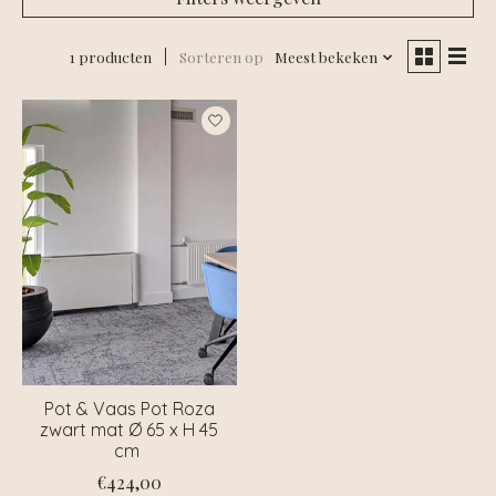
1 producten
Sorteren op
Meest bekeken
Pot & Vaas Pot Roza
zwart mat Ø 65 x H 45
cm
€424,00