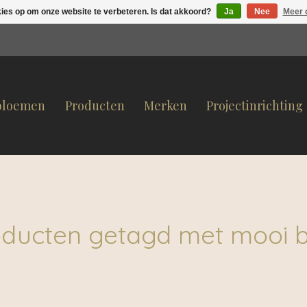
kies op om onze website te verbeteren. Is dat akkoord?
Ja
Nee
Meer 
bloemen
Producten
Merken
Projectinrichting
oducten getagd met mooi b