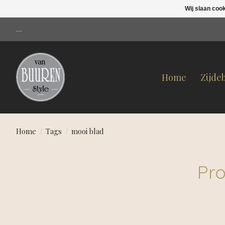
Wij slaan coo
....
Home
Zijde
Home
/
Tags
/
mooi blad
Pr