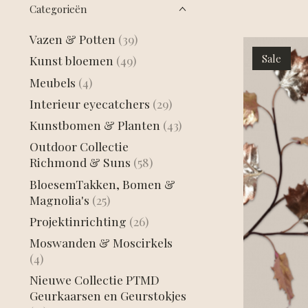
Categorieën
Vazen & Potten
(39)
Sale
Kunst bloemen
(49)
Meubels
(4)
Interieur eyecatchers
(29)
Kunstbomen & Planten
(43)
Outdoor Collectie
Richmond & Suns
(58)
BloesemTakken, Bomen &
Magnolia's
(25)
Projektinrichting
(26)
Moswanden & Moscirkels
(4)
Nieuwe Collectie PTMD
Geurkaarsen en Geurstokjes