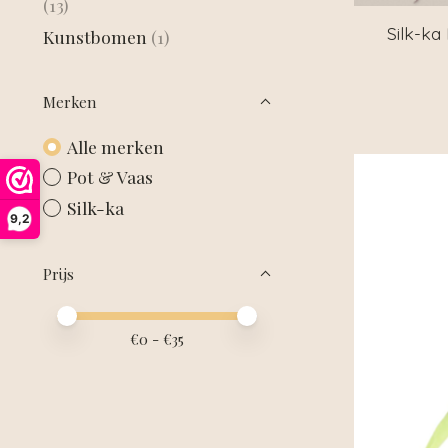
(13)
Silk-ka
Kunstbomen
(1)
Merken
Alle merken
Pot & Vaas
Silk-ka
9,2
Prijs
Minimale prijswaarde
Price maximum value
€
0
- €
35