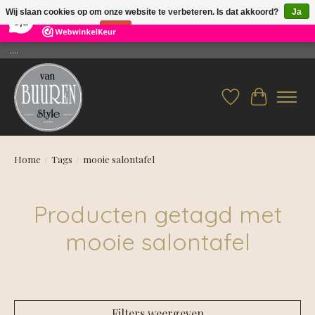
×
26
Reviews
Wij slaan cookies op om onze website te verbeteren. Is dat akkoord?
Ja
9,2
Nee
Meer over cookies »
....
Verlanglijst
Winkelwag
Home
/
Tags
/
mooie salontafel
Producten getagd met
mooie salontafel
Filters weergeven