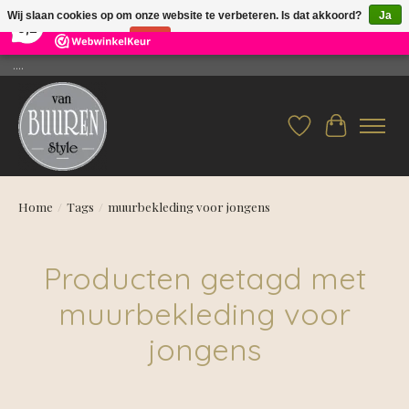
×
26
Reviews
Wij slaan cookies op om onze website te verbeteren. Is dat akkoord?
Ja
9,2
Nee
Meer over cookies »
....
Verlanglijst
Winkelwag
Home
/
Tags
/
muurbekleding voor jongens
Producten getagd met
muurbekleding voor
jongens