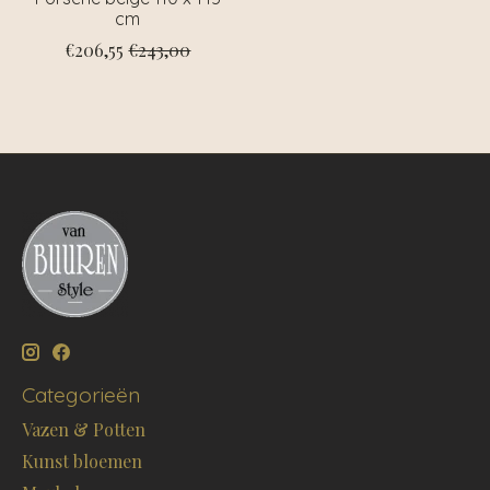
cm
€206,55
€243,00
Categorieën
Vazen & Potten
Kunst bloemen