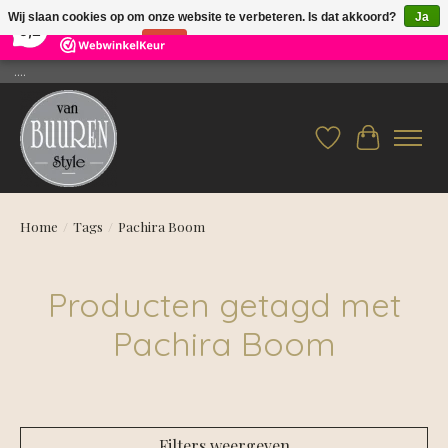
×
26
Reviews
Wij slaan cookies op om onze website te verbeteren. Is dat akkoord?
Ja
9,2
Nee
Meer over cookies »
....
Verlanglijst
Winkelwag
Home
/
Tags
/
Pachira Boom
Producten getagd met
Pachira Boom
Filters weergeven