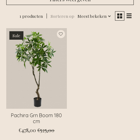
1 producten
Sorteren op
Meest bekeken
Sale
Pachira Grn Boom 180
cm
€478,00
€525,00