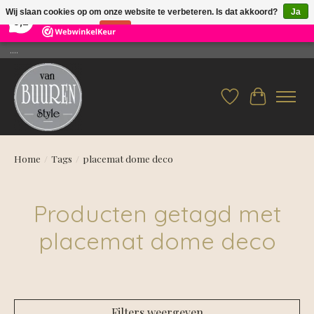
×
26
Reviews
Wij slaan cookies op om onze website te verbeteren. Is dat akkoord?
Ja
9,2
Nee
Meer over cookies »
....
Verlanglijst
Winkelwag
Home
/
Tags
/
placemat dome deco
Producten getagd met
placemat dome deco
Filters weergeven