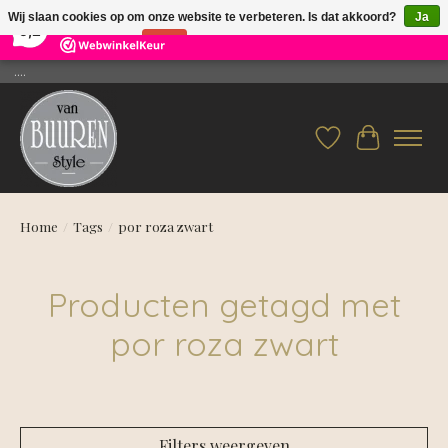
×
26
Reviews
Wij slaan cookies op om onze website te verbeteren. Is dat akkoord?
Ja
9,2
Nee
Meer over cookies »
....
Verlanglijst
Winkelwag
Home
/
Tags
/
por roza zwart
Producten getagd met
por roza zwart
Filters weergeven