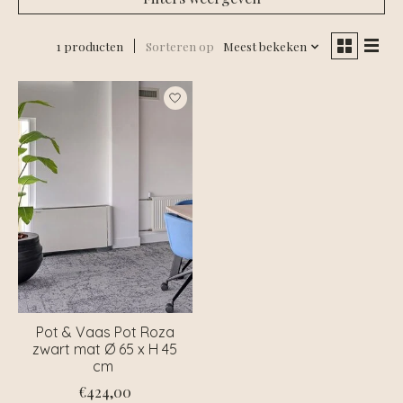
1 producten
Sorteren op
Meest bekeken
Pot & Vaas Pot Roza
zwart mat Ø 65 x H 45
cm
€424,00